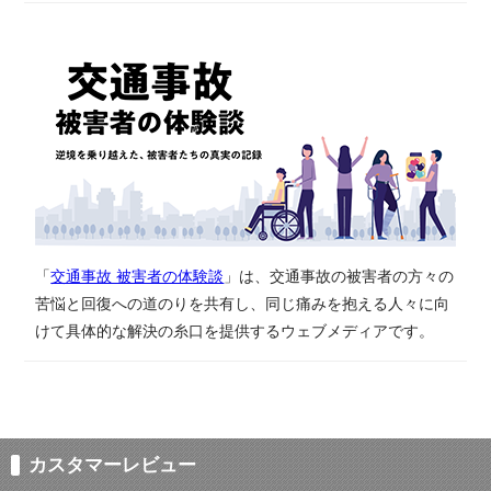
「
交通事故 被害者の体験談
」は、​交通事故の​被害者の​方々の​
苦悩と​回復への​道のりを​共有し、同じ​痛みを​抱える​人々に​向
けて具体的な​解決の​糸口を​提供する​ウェブメディアです。​
カスタマーレビュー