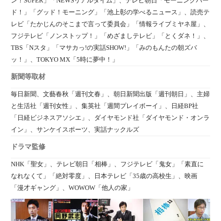
ン！SUPER」「NEWSリアルタイム」、テレビ朝日「モーニングバー
ド！」「グッド！モーニング」「池上彰の学べるニュース」、読売テ
レビ「たかじんのそこまで言って委員会」「情報ライブミヤネ屋」、
フジテレビ「ノンストップ！」「めざましテレビ」「とくダネ！」、
TBS「Nスタ」「マサカっ!の実話SHOW!」「みのもんたの朝ズバ
ッ！」、TOKYO MX「5時に夢中！」
新聞等取材
毎日新聞、文藝春秋「週刊文春」、朝日新聞出版「週刊朝日」、主婦
と生活社「週刊女性」、集英社「週間プレイボーイ」、日経BP社
「日経ビジネスアソシエ」、ダイヤモンド社「ダイヤモンド・オンラ
イン」、サンケイスポーツ、実話ナックルズ
ドラマ監修
NHK「聖女」、テレビ朝日「相棒」、フジテレビ「鬼女」「素直に
なれなくて」「絶対零度」、日本テレビ「35歳の高校生」、映画
「漫才ギャング」、WOWOW「他人の家」