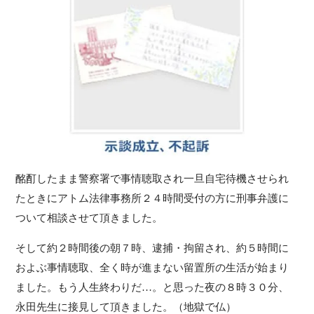
酩酊したまま警察署で事情聴取され一旦自宅待機させられ
たときにアトム法律事務所２４時間受付の方に刑事弁護に
ついて相談させて頂きました。
そして約２時間後の朝７時、逮捕・拘留され、約５時間に
およぶ事情聴取、全く時が進まない留置所の生活が始まり
ました。もう人生終わりだ…。と思った夜の８時３０分、
永田先生に接見して頂きました。（地獄で仏）