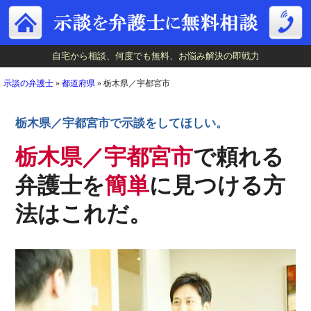
自宅から相談、何度でも無料、お悩み解決の即戦力
自宅から相談、何度でも無料、お悩み解決の即戦力
示談の弁護士
»
都道府県
»
栃木県／宇都宮市
栃木県／宇都宮市で示談をしてほしい。
栃木県／宇都宮市
で頼れる
弁護士を
簡単
に見つける方
法はこれだ。