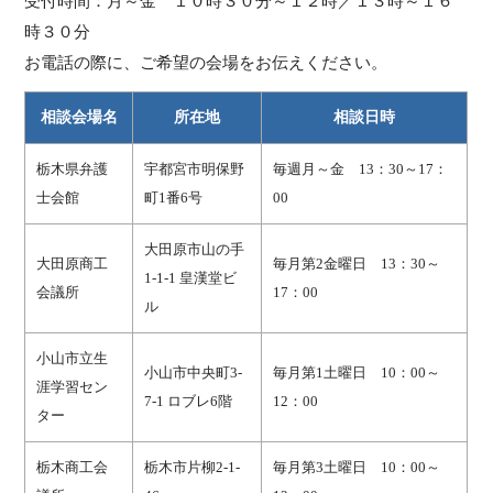
受付時間：月～金 １０時３０分～１２時／１３時～１６
時３０分
お電話の際に、ご希望の会場をお伝えください。
相談会場名
所在地
相談日時
栃木県弁護
宇都宮市明保野
毎週月～金 13：30～17：
士会館
町1番6号
00
大田原市山の手
大田原商工
毎月第2金曜日 13：30～
1-1-1 皇漢堂ビ
会議所
17：00
ル
小山市立生
小山市中央町3-
毎月第1土曜日 10：00～
涯学習セン
7-1 ロブレ6階
12：00
ター
栃木商工会
栃木市片柳2-1-
毎月第3土曜日 10：00～