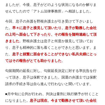
ましたが、今後、息子がどのような状況になるのか解りま
せんでしたので「アトム法律事務所」へ相談しました。
今回、息子の弁護を野根弁護士が引き受けて下さいまし
た。
早々に息子と接見して頂いたり、息子が勤務した会社
の上司へ面会して下さったり、その報告を随時連絡して頂
きました
。野根弁護士は息子と何度か接見して頂いてお
り、息子も精神的に落ち着くことができたと思います。ま
た、
息子と頻繁に面会することができない私共夫婦にとっ
てはその報告がとても助かりました
。
勾留期間の延長に対し、勾留延長決定に対する準抗告を行
って頂き、息子は保釈できました。国選の弁護士では保釈
請求の手続き等は自ら進んで行わないと聞いています。
■月中旬に公判が行われ、判決は量刑に執行猶予が付くこと
になりました。
息子は現在、今まで勤務させて頂いた会社