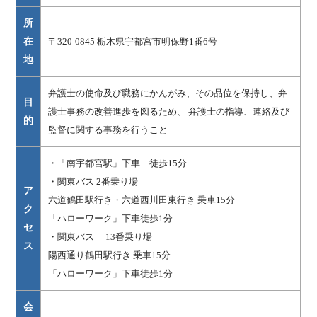
所
在
〒320-0845 栃木県宇都宮市明保野1番6号
地
弁護士の使命及び職務にかんがみ、その品位を保持し、弁
目
護士事務の改善進歩を図るため、 弁護士の指導、連絡及び
的
監督に関する事務を行うこと
・「南宇都宮駅」下車 徒歩15分
・関東バス 2番乗り場
ア
六道鶴田駅行き・六道西川田東行き 乗車15分
ク
「ハローワーク」下車徒歩1分
セ
・関東バス 13番乗り場
ス
陽西通り鶴田駅行き 乗車15分
「ハローワーク」下車徒歩1分
会