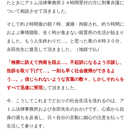
たときにアトム法律事務所２４時間受付の方に刑事弁護に
ついて相談させて頂きました。
そして約２時間後の朝７時、逮捕・拘留され、約５時間に
およぶ事情聴取、全く時が進まない留置所の生活が始まり
ました。もう人生終わりだ…。と思った夜の８時３０分、
永田先生に接見して頂きました。（地獄で仏）
「検察に訴えて拘留を阻止…。不起訴になるよう示談し、
告訴を取り下げて…。一刻も早く社会復帰ができるよ
う…。」信じられないような言葉の数々、しかしそれらを
すべて迅速に実現
して頂きました。
今、こうしてこれまでどおりの社会生活を送れるのは、ア
トム法律事務所および永田先生のおかげです。心底から自
身の過ちを反省し、日々自分の言動に細心の注意を払って
生活して参ります。