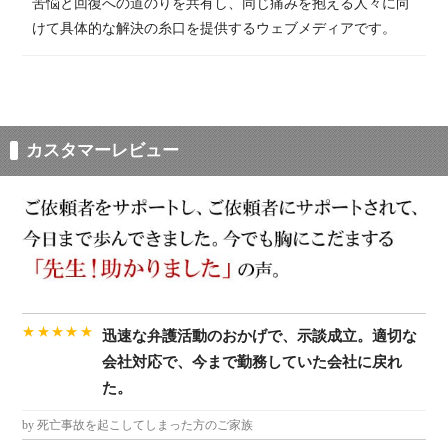
苦悩と​回復への​道のりを​共有し、同じ​痛みを​抱える​人々に​向
けて具体的な​解決の​糸口を​提供する​ウェブメディアです。​
カスタマーレビュー
★★★★★
迅速な弁護活動のおかげで、示談成立。適切な
会社対応で、今まで勤務していた会社に戻れ
た。
by 死亡事故を起こしてしまった方のご家族