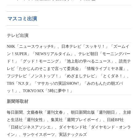
マスコミ出演
テレビ出演
NHK「ニュースウォッチ9」、日本テレビ「スッキリ！」「ズームイ
ン！SUPER」「NEWSリアルタイム」、テレビ朝日「モーニングバー
ド！」「グッド！モーニング」「池上彰の学べるニュース」、読売テ
レビ「たかじんのそこまで言って委員会」「情報ライブミヤネ屋」、
フジテレビ「ノンストップ！」「めざましテレビ」「とくダネ！」、
TBS「Nスタ」「マサカっ!の実話SHOW!」「みのもんたの朝ズバ
ッ！」、TOKYO MX「5時に夢中！」
新聞等取材
毎日新聞、文藝春秋「週刊文春」、朝日新聞出版「週刊朝日」、主婦
と生活社「週刊女性」、集英社「週間プレイボーイ」、日経BP社
「日経ビジネスアソシエ」、ダイヤモンド社「ダイヤモンド・オンラ
イン」、サンケイスポーツ、実話ナックルズ