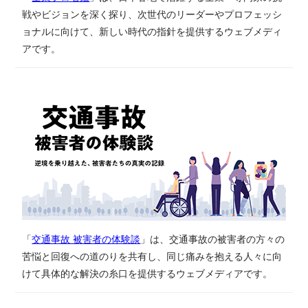
戦やビジョンを深く探り、次世代のリーダーやプロフェッシ
ョナルに向けて、新しい時代の指針を提供するウェブメディ
アです。
「
交通事故 被害者の体験談
」は、​交通事故の​被害者の​方々の​
苦悩と​回復への​道のりを​共有し、同じ​痛みを​抱える​人々に​向
けて具体的な​解決の​糸口を​提供する​ウェブメディアです。​