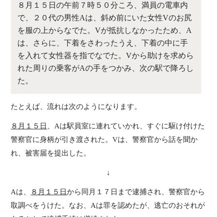
８月１５日の午前７時５０分ころ、満員の電車内
で、２０代の男性Aは、斜め前にいた女性Vのお尻
を服の上からなでた。Vが抵抗しなかったため、A
は、さらに、下着をさわったうえ、下着の中に手
を入れて女性器を指でなでた。Vから助けを求めら
れた周りの乗客がAの手をつかみ、次の駅で降ろし
た。
たとえば、流れは次のようになります。
８月１５日
、Aは駅員室に連れていかれ、すぐに駆け付けた
警察官に身柄が引き渡された。Vは、警察官から話を聞か
れ、被害届を提出した。
↓
Aは、
８月１５日
から同月１７日まで逮捕され、警察官から
取調べをうけた。なお、Aは罪を認めたが、逃亡のおそれが