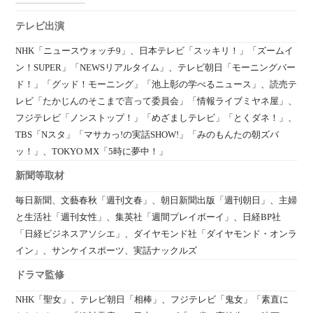
テレビ出演
NHK「ニュースウォッチ9」、日本テレビ「スッキリ！」「ズームイ
ン！SUPER」「NEWSリアルタイム」、テレビ朝日「モーニングバー
ド！」「グッド！モーニング」「池上彰の学べるニュース」、読売テ
レビ「たかじんのそこまで言って委員会」「情報ライブミヤネ屋」、
フジテレビ「ノンストップ！」「めざましテレビ」「とくダネ！」、
TBS「Nスタ」「マサカっ!の実話SHOW!」「みのもんたの朝ズバ
ッ！」、TOKYO MX「5時に夢中！」
新聞等取材
毎日新聞、文藝春秋「週刊文春」、朝日新聞出版「週刊朝日」、主婦
と生活社「週刊女性」、集英社「週間プレイボーイ」、日経BP社
「日経ビジネスアソシエ」、ダイヤモンド社「ダイヤモンド・オンラ
イン」、サンケイスポーツ、実話ナックルズ
ドラマ監修
NHK「聖女」、テレビ朝日「相棒」、フジテレビ「鬼女」「素直に