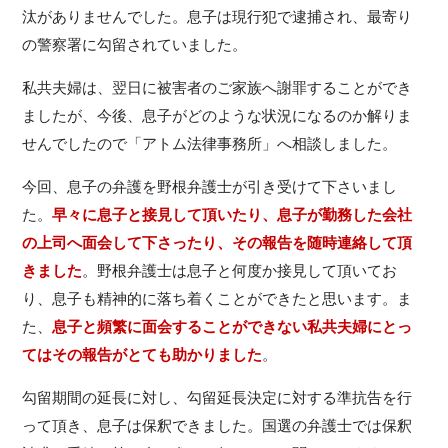
汰がありませんでした。息子は現行犯で逮捕され、最寄り
の警察署に勾留されていました。
私共夫婦は、翌日に被害者のご家族へ謝罪することができ
ましたが、今後、息子がどのような状況になるのか解りま
せんでしたので「アトム法律事務所」へ相談しました。
今回、息子の弁護を野根弁護士が引き受けて下さいまし
た。
早々に息子と接見して頂いたり、息子が勤務した会社
の上司へ面会して下さったり、その報告を随時連絡して頂
きました
。野根弁護士は息子と何度か接見して頂いてお
り、息子も精神的に落ち着くことができたと思います。ま
た、
息子と頻繁に面会することができない私共夫婦にとっ
てはその報告がとても助かりました
。
勾留期間の延長に対し、勾留延長決定に対する準抗告を行
って頂き、息子は保釈できました。国選の弁護士では保釈