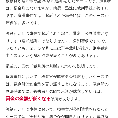
検察官が略式命令請求(略式起訴)をしたケースでは、加害者
は、罰金刑になりますが、簡易・迅速に裁判手続が終了し
ます。痴漢事件では、起訴された場合には、このケースが
圧倒的に多いです。
強制わいせつ事件で起訴された場合、通常、公判請求とな
ります（略式起訴にはなりません）。公判請求ですので、
少なくとも、２、３か月以上は刑事裁判が続き、刑事裁判
中も勾留という身柄拘束が続くことが多くあります。
最後に、⑥の「裁判所の判断」について説明します。
痴漢事件において、検察官が略式命令請求をしたケースで
は、裁判所は罰金刑を言い渡すことになります。裁判所の
判決時までに、被害者との間で示談が成立していれば、
罰金の金額が低くなる
傾向があります。
強制わいせつ事件において、検察官が公判請求を行なった
ケースでは、実刑か執行猶予かが問題となります。裁判所