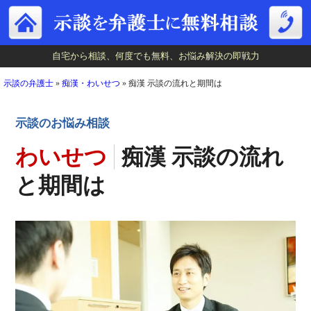
自宅から相談、何度でも無料、お悩み解決の即戦力
自宅から相談、何度でも無料、お悩み解決の即戦力
示談の弁護士
»
痴漢・わいせつ
»
痴漢 示談の流れと期間は
示談のお悩み相談
わいせつ
痴漢 示談の流れ
と期間は