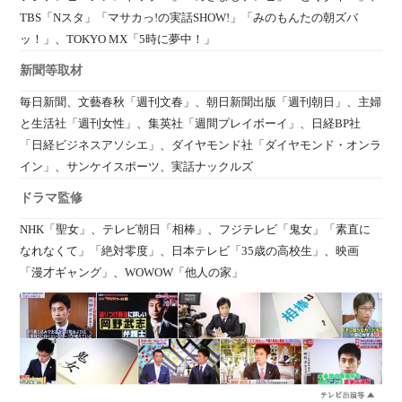
TBS「Nスタ」「マサカっ!の実話SHOW!」「みのもんたの朝ズバ
ッ！」、TOKYO MX「5時に夢中！」
新聞等取材
毎日新聞、文藝春秋「週刊文春」、朝日新聞出版「週刊朝日」、主婦
と生活社「週刊女性」、集英社「週間プレイボーイ」、日経BP社
「日経ビジネスアソシエ」、ダイヤモンド社「ダイヤモンド・オンラ
イン」、サンケイスポーツ、実話ナックルズ
ドラマ監修
NHK「聖女」、テレビ朝日「相棒」、フジテレビ「鬼女」「素直に
なれなくて」「絶対零度」、日本テレビ「35歳の高校生」、映画
「漫才ギャング」、WOWOW「他人の家」