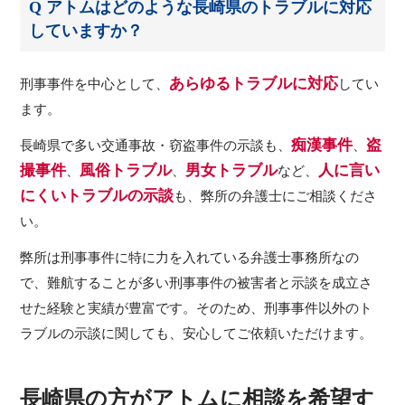
Q アトムはどのような長崎県のトラブルに対応
していますか？
あらゆるトラブルに対応
刑事事件を中心として、
してい
ます。
痴漢事件
盗
長崎県で多い交通事故・窃盗事件の示談も、
、
撮事件
風俗トラブル
男女トラブル
人に言い
、
、
など、
にくいトラブルの示談
も、弊所の弁護士にご相談くださ
い。
弊所は刑事事件に特に力を入れている弁護士事務所なの
で、難航することが多い刑事事件の被害者と示談を成立さ
せた経験と実績が豊富です。そのため、刑事事件以外のト
ラブルの示談に関しても、安心してご依頼いただけます。
長崎県の方がアトムに相談を希望す