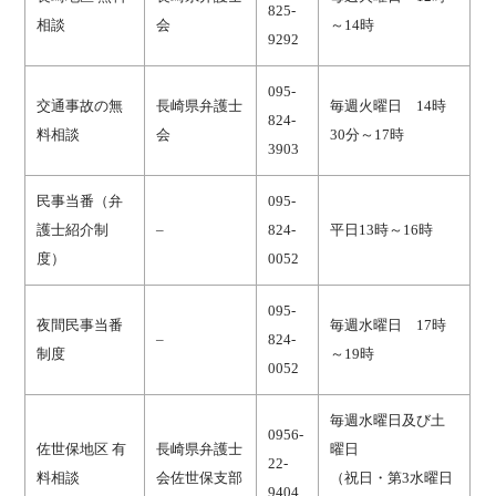
825-
相談
会
～14時
9292
095-
交通事故の無
長崎県弁護士
毎週火曜日 14時
824-
料相談
会
30分～17時
3903
民事当番（弁
095-
護士紹介制
–
824-
平日13時～16時
度）
0052
095-
夜間民事当番
毎週水曜日 17時
–
824-
制度
～19時
0052
毎週水曜日及び土
0956-
佐世保地区 有
長崎県弁護士
曜日
22-
料相談
会佐世保支部
（祝日・第3水曜日
9404