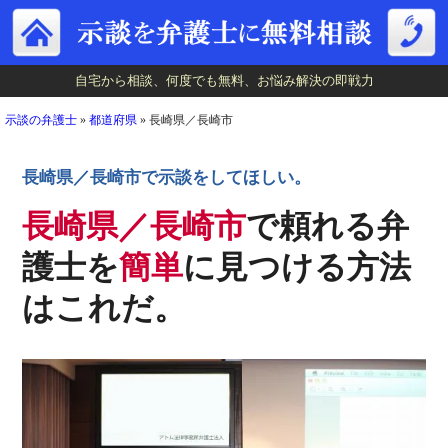
自宅から相談、何度でも無料、お悩み解決の即戦力
自宅から相談、何度でも無料、お悩み解決の即戦力
示談の弁護士
»
都道府県
»
長崎県／長崎市
長崎県／長崎市で示談をしてほしい。
長崎県／長崎市
で頼れる弁
護士を
簡単
に見つける方法
はこれだ。