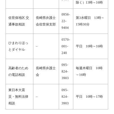
除く）13時～16時
0956-
佐世保地区 交
長崎県弁護士
第3水曜日 13時～
22-
通事故相談
会佐世保支部
15時30分
9404
0570-
ひまわりほっ
–
001-
平日 10時～16時
とダイヤル
240
095-
高齢者のため
長崎県弁護士
毎週木曜日 10時
824-
の電話相談
会
～16時
3903
東日本大震
095-
災・無料法律
–
824-
平日 10時～17時
相談
3903