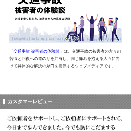
「
交通事故 被害者の体験談
」は、​交通事故の​被害者の​方々の​
苦悩と​回復への​道のりを​共有し、同じ​痛みを​抱える​人々に​向
けて具体的な​解決の​糸口を​提供する​ウェブメディアです。​
カスタマーレビュー