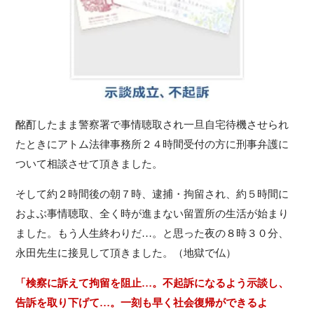
酩酊したまま警察署で事情聴取され一旦自宅待機させられ
たときにアトム法律事務所２４時間受付の方に刑事弁護に
ついて相談させて頂きました。
そして約２時間後の朝７時、逮捕・拘留され、約５時間に
およぶ事情聴取、全く時が進まない留置所の生活が始まり
ました。もう人生終わりだ…。と思った夜の８時３０分、
永田先生に接見して頂きました。（地獄で仏）
「検察に訴えて拘留を阻止…。不起訴になるよう示談し、
告訴を取り下げて…。一刻も早く社会復帰ができるよ