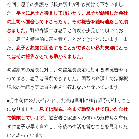
今回、息子の弁護を野根弁護士が引き受けて下さいまし
た。
早々に息子と接見して頂いたり、息子が勤務した会社
の上司へ面会して下さったり、その報告を随時連絡して頂
きました
。野根弁護士は息子と何度か接見して頂いてお
り、息子も精神的に落ち着くことができたと思います。ま
た、
息子と頻繁に面会することができない私共夫婦にとっ
てはその報告がとても助かりました
。
勾留期間の延長に対し、勾留延長決定に対する準抗告を行
って頂き、息子は保釈できました。国選の弁護士では保釈
請求の手続き等は自ら進んで行わないと聞いています。
■月中旬に公判が行われ、判決は量刑に執行猶予が付くこと
になりました。
息子は現在、今まで勤務させて頂いた会社
で就業しています
。被害者ご家族への償いの気持ちを忘れ
ずに息子が早く自立し、今後の生活を営むことを見守りた
いと思っています。