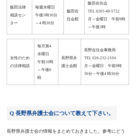
飯田在住会
飯田法律
毎週水曜日
飯田在
TEL 0265-48-5722
相談セン
午後1時30分
住会館
月～金曜日 午前9時
ター
～4 時30分
～午後3時
毎月第4
長野在住会事務局
水曜日
女性のため
長野県弁
TEL 026-232-2104
午前10時
の法律相談
護士会館
月～金曜日 午前9時
～午後0
30分～午後4 時30分
時
Q 長野県弁護士会について教えて下さい。
長野県弁護士会の情報をまとめておきました。参考にどう