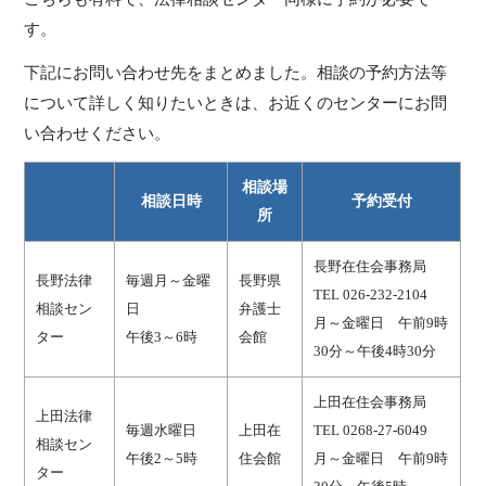
す。
下記にお問い合わせ先をまとめました。相談の予約方法等
について詳しく知りたいときは、お近くのセンターにお問
い合わせください。
相談場
相談日時
予約受付
所
長野在住会事務局
長野法律
毎週月～金曜
長野県
TEL 026-232-2104
相談セン
日
弁護士
月～金曜日 午前9時
ター
午後3～6時
会館
30分～午後4時30分
上田在住会事務局
上田法律
毎週水曜日
上田在
TEL 0268-27-6049
相談セン
午後2～5時
住会館
月～金曜日 午前9時
ター