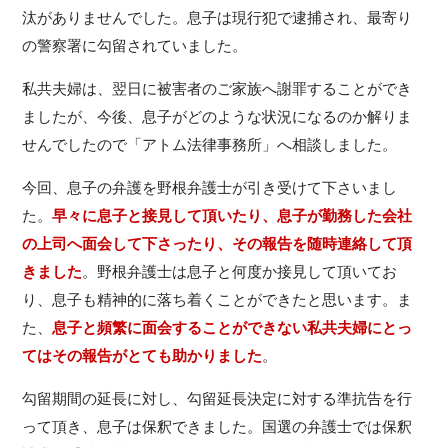
汰がありませんでした。息子は現行犯で逮捕され、最寄り
の警察署に勾留されていました。
私共夫婦は、翌日に被害者のご家族へ謝罪することができ
ましたが、今後、息子がどのような状況になるのか解りま
せんでしたので「アトム法律事務所」へ相談しました。
今回、息子の弁護を野根弁護士が引き受けて下さいまし
た。
早々に息子と接見して頂いたり、息子が勤務した会社
の上司へ面会して下さったり、その報告を随時連絡して頂
きました
。野根弁護士は息子と何度か接見して頂いてお
り、息子も精神的に落ち着くことができたと思います。ま
た、
息子と頻繁に面会することができない私共夫婦にとっ
てはその報告がとても助かりました
。
勾留期間の延長に対し、勾留延長決定に対する準抗告を行
って頂き、息子は保釈できました。国選の弁護士では保釈