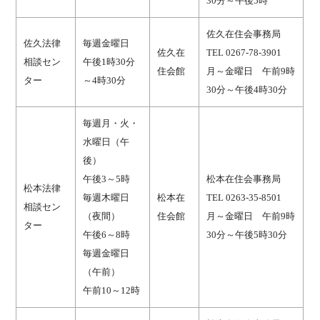
30分～午後5時
佐久在住会事務局
佐久法律
毎週金曜日
佐久在
TEL 0267-78-3901
相談セン
午後1時30分
住会館
月～金曜日 午前9時
ター
～4時30分
30分～午後4時30分
毎週月・火・
水曜日（午
後）
午後3～5時
松本在住会事務局
松本法律
毎週木曜日
松本在
TEL 0263-35-8501
相談セン
（夜間）
住会館
月～金曜日 午前9時
ター
午後6～8時
30分～午後5時30分
毎週金曜日
（午前）
午前10～12時