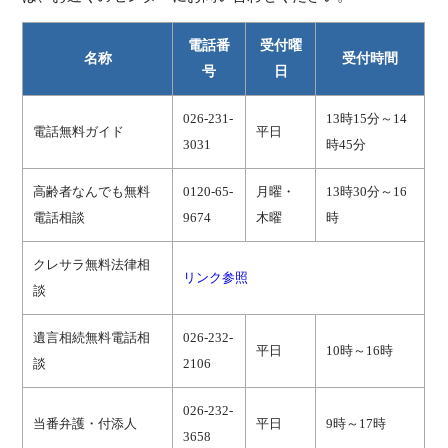
電話番
受付曜
名称
受付時間
号
日
026-231-
13時15分～14
電話無料ガイド
平日
3031
時45分
高齢者なんでも無料
0120-65-
月曜・
13時30分～16
電話相談
9674
木曜
時
クレサラ無料法律相
リンク参照
談
遺言相続無料電話相
026-232-
平日
10時～16時
談
2106
026-232-
当番弁護・付添人
平日
9時～17時
3658