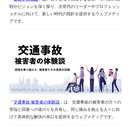
戦やビジョンを深く探り、次世代のリーダーやプロフェッシ
ョナルに向けて、新しい時代の指針を提供するウェブメディ
アです。
「
交通事故 被害者の体験談
」は、​交通事故の​被害者の​方々の​
苦悩と​回復への​道のりを​共有し、同じ​痛みを​抱える​人々に​向
けて具体的な​解決の​糸口を​提供する​ウェブメディアです。​