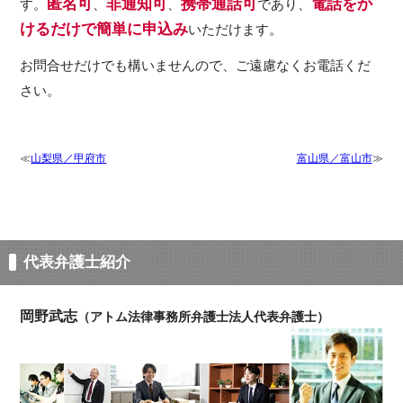
匿名可
非通知可
携帯通話可
電話をか
す。
、
、
であり、
けるだけで簡単に申込み
いただけます。
お問合せだけでも構いませんので、ご遠慮なくお電話くだ
さい。
山梨県／甲府市
富山県／富山市
代表弁護士紹介
岡野武志
（アトム法律事務所弁護士法人代表弁護士）