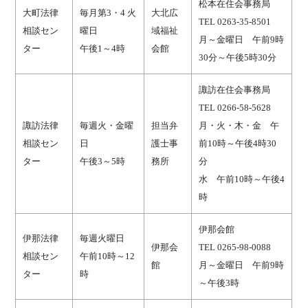
松本在住会事務局
大町法律
毎月第3・4 火
大北広
TEL 0263-35-8501
相談セン
曜日
域福祉
月～金曜日 午前9時
ター
午後1～4時
会館
30分～午後5時30分
諏訪在住会事務局
TEL 0266-58-5628
諏訪法律
毎週火・金曜
担当弁
月・火・木・金 午
相談セン
日
護士事
前10時～午後4時30
ター
午後3～5時
務所
分
水 午前10時～午後4
時
伊那会館
伊那法律
毎週火曜日
伊那会
TEL 0265-98-0088
相談セン
午前10時～12
館
月～金曜日 午前9時
ター
時
～午後3時