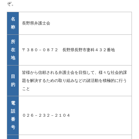
ぞ。
名
長野県弁護士会
称
所
在
〒３８０－０８７２ 長野県長野市妻科４３２番地
地
皆様から信頼される弁護士会を目指して、様々な社会的課
目
題を解決するための取り組みなどの諸活動を積極的に行う
的
こと
電
話
０２６－２３２－２１０４
番
号