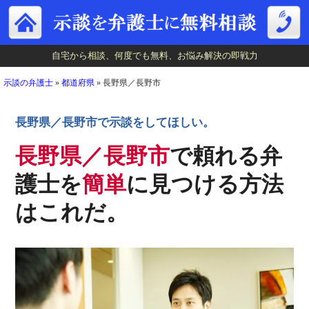
自宅から相談、何度でも無料、お悩み解決の即戦力
自宅から相談、何度でも無料、お悩み解決の即戦力
示談の弁護士
»
都道府県
»
長野県／長野市
長野県／長野市で示談をしてほしい。
長野県／長野市
で頼れる弁
護士を
簡単
に見つける方法
はこれだ。