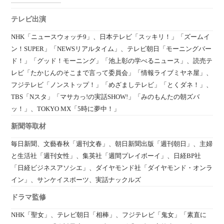
テレビ出演
NHK「ニュースウォッチ9」、日本テレビ「スッキリ！」「ズームイ
ン！SUPER」「NEWSリアルタイム」、テレビ朝日「モーニングバー
ド！」「グッド！モーニング」「池上彰の学べるニュース」、読売テ
レビ「たかじんのそこまで言って委員会」「情報ライブミヤネ屋」、
フジテレビ「ノンストップ！」「めざましテレビ」「とくダネ！」、
TBS「Nスタ」「マサカっ!の実話SHOW!」「みのもんたの朝ズバ
ッ！」、TOKYO MX「5時に夢中！」
新聞等取材
毎日新聞、文藝春秋「週刊文春」、朝日新聞出版「週刊朝日」、主婦
と生活社「週刊女性」、集英社「週間プレイボーイ」、日経BP社
「日経ビジネスアソシエ」、ダイヤモンド社「ダイヤモンド・オンラ
イン」、サンケイスポーツ、実話ナックルズ
ドラマ監修
NHK「聖女」、テレビ朝日「相棒」、フジテレビ「鬼女」「素直に