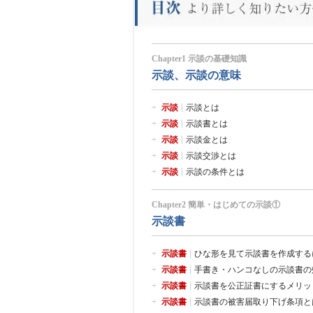
Chapter1 示談の基礎知識
示談、示談の意味
示談
示談とは
示談
示談書とは
示談
示談金とは
示談
示談交渉とは
示談
示談の条件とは
Chapter2 簡単・はじめての示談①
示談書
示談書
ひな形を見て示談書を作成する
示談書
手書き・ハンコなしの示談書の
示談書
示談書を公正証書にするメリッ
示談書
示談書の被害届取り下げ条項と