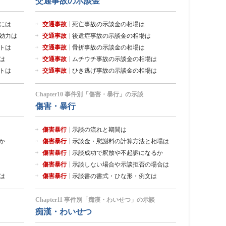
交通事故の示談金
には
交通事故
死亡事故の示談金の相場は
効力は
交通事故
後遺症事故の示談金の相場は
トは
交通事故
骨折事故の示談金の相場は
は
交通事故
ムチウチ事故の示談金の相場は
トは
交通事故
ひき逃げ事故の示談金の相場は
Chapter10 事件別「傷害・暴行」の示談
傷害・暴行
傷害暴行
示談の流れと期間は
か
傷害暴行
示談金・慰謝料の計算方法と相場は
傷害暴行
示談成功で釈放や不起訴になるか
傷害暴行
示談しない場合や示談拒否の場合は
は
傷害暴行
示談書の書式・ひな形・例文は
Chapter11 事件別「痴漢・わいせつ」の示談
痴漢・わいせつ