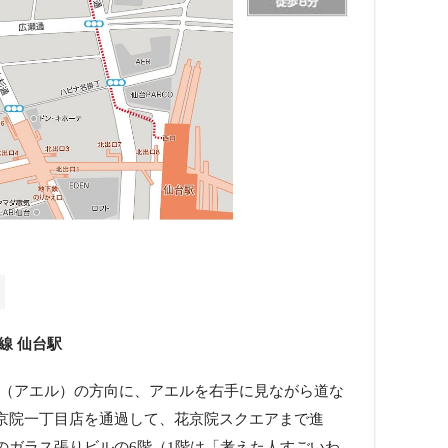
線 仙台駅
AER（アエル）の方向に、アエルを右手に見ながら道な
京院一丁目店を通過して、花京院スクエアまで進
のガラス張りビルの6階（1階は「考えた人すごいわ