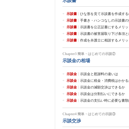
示談書
示談書
ひな形を見て示談書を作成する
示談書
手書き・ハンコなしの示談書の
示談書
示談書を公正証書にするメリッ
示談書
示談書の被害届取り下げ条項と
示談書
作成を弁護士に相談するメリッ
Chapter3 簡単・はじめての示談②
示談金の相場
示談金
示談金と慰謝料の違いは
示談金
示談金に税金・消費税はかかる
示談金
示談金の減額交渉はできるか
示談金
示談金は分割払いにできるか
示談金
示談金の支払い時に必要な書類
Chapter4 簡単・はじめての示談③
示談交渉