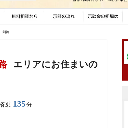
・釧路
路
エリアにお住まいの
135
搭乗
分