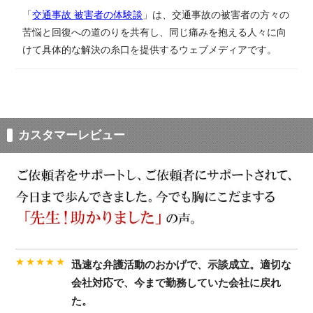
「
交通事故 被害者の体験談
」は、​交通事故の​被害者の​方々の​
苦悩と​回復への​道のりを​共有し、同じ​痛みを​抱える​人々に​向
けて具体的な​解決の​糸口を​提供する​ウェブメディアです。​
カスタマーレビュー
★★★★★
迅速な弁護活動のおかげで、示談成立。適切な
会社対応で、今まで勤務していた会社に戻れ
た。