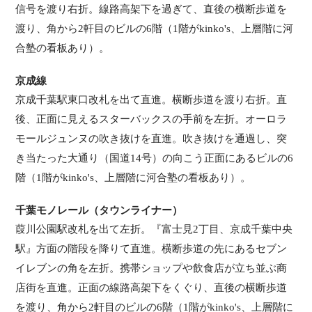
信号を渡り右折。線路高架下を過ぎて、直後の横断歩道を
渡り、角から2軒目のビルの6階（1階がkinko's、上層階に河
合塾の看板あり）。
京成線
京成千葉駅東口改札を出て直進。横断歩道を渡り右折。直
後、正面に見えるスターバックスの手前を左折。オーロラ
モールジュンヌの吹き抜けを直進。吹き抜けを通過し、突
き当たった大通り（国道14号）の向こう正面にあるビルの6
階（1階がkinko's、上層階に河合塾の看板あり）。
千葉モノレール（タウンライナー）
葭川公園駅改札を出て左折。『富士見2丁目、京成千葉中央
駅』方面の階段を降りて直進。横断歩道の先にあるセブン
イレブンの角を左折。携帯ショップや飲食店が立ち並ぶ商
店街を直進。正面の線路高架下をくぐり、直後の横断歩道
を渡り、角から2軒目のビルの6階（1階がkinko's、上層階に