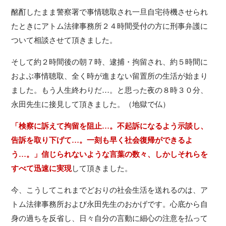
酩酊したまま警察署で事情聴取され一旦自宅待機させられ
たときにアトム法律事務所２４時間受付の方に刑事弁護に
ついて相談させて頂きました。
そして約２時間後の朝７時、逮捕・拘留され、約５時間に
およぶ事情聴取、全く時が進まない留置所の生活が始まり
ました。もう人生終わりだ…。と思った夜の８時３０分、
永田先生に接見して頂きました。（地獄で仏）
「検察に訴えて拘留を阻止…。不起訴になるよう示談し、
告訴を取り下げて…。一刻も早く社会復帰ができるよ
う…。」信じられないような言葉の数々、しかしそれらを
すべて迅速に実現
して頂きました。
今、こうしてこれまでどおりの社会生活を送れるのは、ア
トム法律事務所および永田先生のおかげです。心底から自
身の過ちを反省し、日々自分の言動に細心の注意を払って