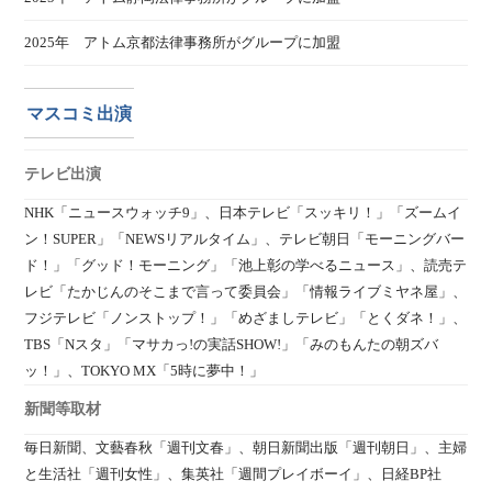
2025年 アトム京都法律事務所がグループに加盟
マスコミ出演
テレビ出演
NHK「ニュースウォッチ9」、日本テレビ「スッキリ！」「ズームイ
ン！SUPER」「NEWSリアルタイム」、テレビ朝日「モーニングバー
ド！」「グッド！モーニング」「池上彰の学べるニュース」、読売テ
レビ「たかじんのそこまで言って委員会」「情報ライブミヤネ屋」、
フジテレビ「ノンストップ！」「めざましテレビ」「とくダネ！」、
TBS「Nスタ」「マサカっ!の実話SHOW!」「みのもんたの朝ズバ
ッ！」、TOKYO MX「5時に夢中！」
新聞等取材
毎日新聞、文藝春秋「週刊文春」、朝日新聞出版「週刊朝日」、主婦
と生活社「週刊女性」、集英社「週間プレイボーイ」、日経BP社