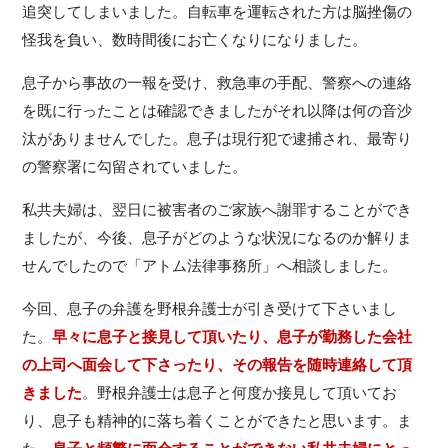
追突してしまいました。自転車を運転された方は脳挫傷の
怪我を負い、数時間後にお亡くなりになりました。
息子から事故の一報を受け、救急車の手配、警察への連絡
を既に行ったことは確認できましたがそれ以降は何の音沙
汰がありませんでした。息子は現行犯で逮捕され、最寄り
の警察署に勾留されていました。
私共夫婦は、翌日に被害者のご家族へ謝罪することができ
ましたが、今後、息子がどのような状況になるのか解りま
せんでしたので「アトム法律事務所」へ相談しました。
今回、息子の弁護を野根弁護士が引き受けて下さいまし
た。
早々に息子と接見して頂いたり、息子が勤務した会社
の上司へ面会して下さったり、その報告を随時連絡して頂
きました
。野根弁護士は息子と何度か接見して頂いてお
り、息子も精神的に落ち着くことができたと思います。ま