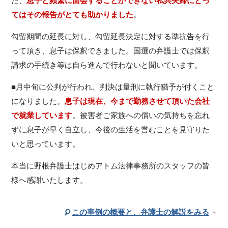
た、
息子と頻繁に面会することができない私共夫婦にとっ
てはその報告がとても助かりました
。
勾留期間の延長に対し、勾留延長決定に対する準抗告を行
って頂き、息子は保釈できました。国選の弁護士では保釈
請求の手続き等は自ら進んで行わないと聞いています。
■月中旬に公判が行われ、判決は量刑に執行猶予が付くこと
になりました。
息子は現在、今まで勤務させて頂いた会社
で就業しています
。被害者ご家族への償いの気持ちを忘れ
ずに息子が早く自立し、今後の生活を営むことを見守りた
いと思っています。
本当に野根弁護士はじめアトム法律事務所のスタッフの皆
様へ感謝いたします。
この事例の概要と、弁護士の解説をみる